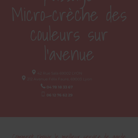
Micro-crèche des
couleurs sur
l'avenue
42 Rue Sala
69002
LYON
212 Avenue Félix Faure, 69003 Lyon
04 78 18 33 67
06 12 76 62 29
Comment choisir le meilleur service de garde