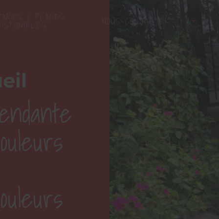
TARIFS / PLACES
NOUS CONTACTER
+
DISPONIBLES
eil
endante
ouleurs
ouleurs