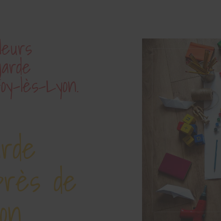
leurs
garde
oy-lès-Lyon.
arde
près de
on