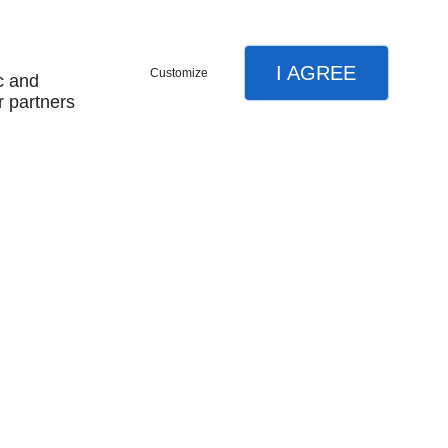
I AGREE
Customize
c and
r partners
VEZ-NOUS