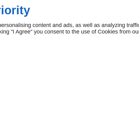
ettent tout en
iority
l'épanouissement.
rsonalising content and ads, as well as analyzing traffi
icking "I Agree" you consent to the use of Cookies from ou
rvice de garde
À PROPOS
SUI
Accueil
Mentions légales
Nous contacter
Plan du site