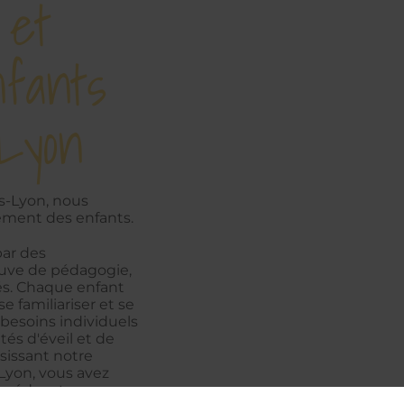
 et
fants
-Lyon
ès-Lyon, nous
sement des enfants.
par des
reuve de pédagogie,
és. Chaque enfant
e familiariser et se
 besoins individuels
és d'éveil et de
sissant notre
-Lyon, vous avez
des éducateurs