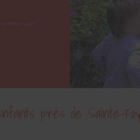
re, 69003 Lyon
enfants près de Sainte-Foy