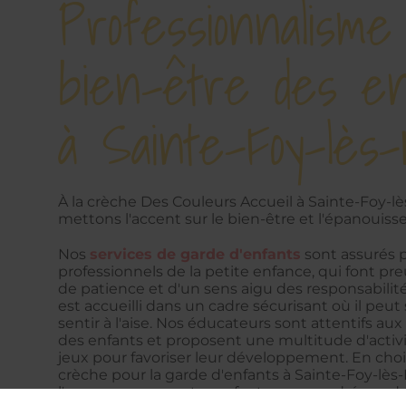
Professionnalisme
bien-être des en
à Sainte-Foy-lès
À la crèche Des Couleurs Accueil à Sainte-Foy-l
mettons l'accent sur le bien-être et l'épanouis
Nos
services de garde d'enfants
sont assurés 
professionnels de la petite enfance, qui font p
de patience et d'un sens aigu des responsabilit
est accueilli dans un cadre sécurisant où il peut s
sentir à l'aise. Nos éducateurs sont attentifs aux
des enfants et proposent une multitude d'activit
jeux pour favoriser leur développement. En choi
crèche pour la garde d'enfants à Sainte-Foy-lès
l'assurance que votre enfant sera encadré par 